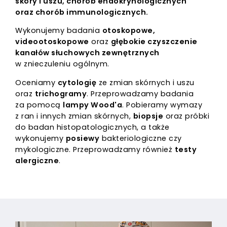
skóry i uszu, chorób endokrynologicznych
oraz chorób immunologicznych.
Wykonujemy badania
otoskopowe,
videootoskopowe
oraz
głębokie czyszczenie
kanałów słuchowych zewnętrznych
w znieczuleniu ogólnym.
Oceniamy
cytologię
ze zmian skórnych i uszu
oraz
trichogramy
. Przeprowadzamy badania
za pomocą
lampy Wood'a
. Pobieramy wymazy
z ran i innych zmian skórnych,
biopsje
oraz próbki
do badan histopatologicznych, a także
wykonujemy
posiewy
bakteriologiczne czy
mykologiczne. Przeprowadzamy również
testy
alergiczne
.