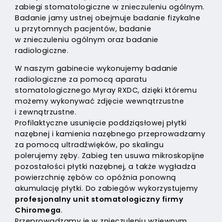
zabiegi stomatologiczne w znieczuleniu ogólnym.
Badanie jamy ustnej obejmuje badanie fizykalne
u przytomnych pacjentów, badanie
w znieczuleniu ogólnym oraz badanie
radiologiczne.
W naszym gabinecie wykonujemy badanie
radiologiczne za pomocą aparatu
stomatologicznego Myray RXDC, dzięki któremu
możemy wykonywać zdjęcie wewnątrzustne
i zewnątrzustne.
Profilaktyczne usunięcie poddziąsłowej płytki
nazębnej i kamienia nazębnego przeprowadzamy
za pomocą ultradźwięków, po skalingu
polerujemy zęby. Zabieg ten usuwa mikroskopijne
pozostałości płytki nazębnej, a także wygładza
powierzchnię zębów co opóźnia ponowną
akumulację płytki. Do zabiegów wykorzystujemy
profesjonalny unit stomatologiczny firmy
Chiromega
.
Przeprowadzamy je w znieczuleniu wziewnym.