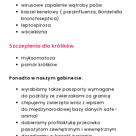
wirusowe zapalenie wątroby psów
kaszel kenelowy ( parainfluenza, Bordetella
bronchiseptica)
leptospiroza
wścieklizna
Szczepienia dla królików
myksomatoza
pomór królików
Ponadto w naszym gabinecie:
wyrabiamy także paszporty wymagane
do podróży ze zwierzakami za granicę
chipujemy zwierzęta wraz z wpisem
do międzynarodowej bazy danych safe-
animal
dobieramy profilaktykę przeciwko
pasożytom zewnętrznym i wewnętrznym
doradzamy w kwestii żywienia